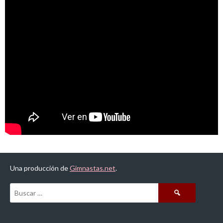
Una producción de
Gimnastas.net
.
Buscar: