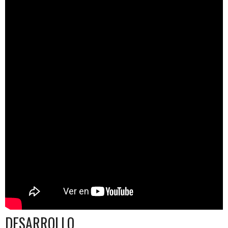
DESARROLLO