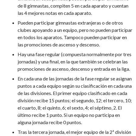
de 8 gimnastas, compiten 5 en cada aparato y cuentan
las 4 mejores notas en cada aparato.
Pueden participar gimnastas extranjeras o de otros
clubes apoyando a un equipo, pero no pueden participar
en todos los aparatos. Tampoco pueden participar en
las promociones de ascenso y descenso.
Hay una fase regular (compuesta normalmente por tres
jornadas) y una final, en la que también se celebran las
promociones de ascenso, descenso y entrada en la liga.
En cada una de las jornadas de la fase regular se asignan
puntos a cada equipo según su clasificación en cada una
de las divisiones. El primer equipo clasificado en cada
división recibe 15 puntos; el segundo, 12; el tercero, 10;
el cuarto, 8; el quinto, 6; el sexto, 4; el séptimo, 2. El
último recibe 1 punto. Si un equipo no participa en
alguna jornada recibe 0 puntos.
Tras la tercera jornada, el mejor equipo de la 2ª división