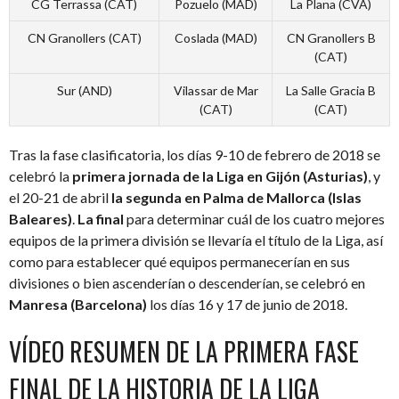
CG Terrassa (CAT)
Pozuelo (MAD)
La Plana (CVA)
CN Granollers (CAT)
Coslada (MAD)
CN Granollers B
(CAT)
Sur (AND)
Vilassar de Mar
La Salle Gracia B
(CAT)
(CAT)
Tras la fase clasificatoria, los días 9-10 de febrero de 2018 se
celebró la
primera jornada de la Liga en Gijón (Asturias)
, y
el 20-21 de abril
la segunda en Palma de Mallorca (Islas
Baleares)
.
La final
para determinar cuál de los cuatro mejores
equipos de la primera división se llevaría el título de la Liga, así
como para establecer qué equipos permanecerían en sus
divisiones o bien ascenderían o descenderían, se celebró en
Manresa (Barcelona)
los días 16 y 17 de junio de 2018.
VÍDEO RESUMEN DE LA PRIMERA FASE
FINAL DE LA HISTORIA DE LA LIGA