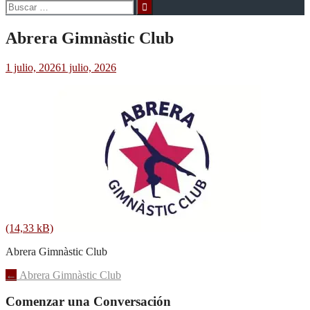
Buscar:
Abrera Gimnàstic Club
1 julio, 2026
1 julio, 2026
Abrera Gimnàstic Club
Navegación
←
Abrera Gimnàstic Club
de
Comenzar una Conversación