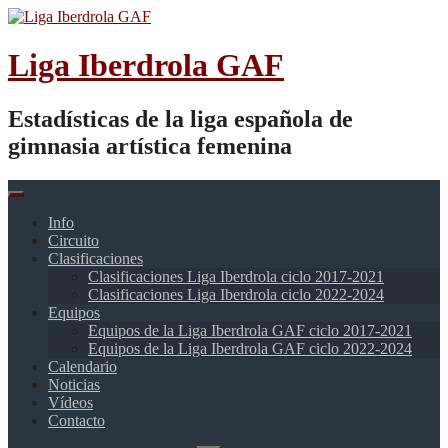
Saltar
al
contenido
Liga Iberdrola GAF
Estadísticas de la liga española de
gimnasia artística femenina
Info
Circuito
Clasificaciones
Clasificaciones Liga Iberdrola ciclo 2017-2021
Clasificaciones Liga Iberdrola ciclo 2022-2024
Equipos
Equipos de la Liga Iberdrola GAF ciclo 2017-2021
Equipos de la Liga Iberdrola GAF ciclo 2022-2024
Calendario
Noticias
Vídeos
Contacto