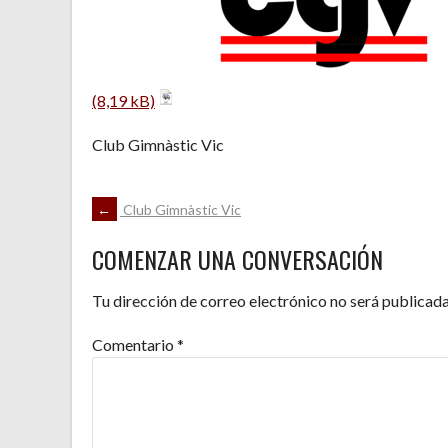
Club Gimnàstic Vic
NAVEGACIÓN
←
Club Gimnàstic Vic
COMENZAR UNA CONVERSACIÓN
DE
Tu dirección de correo electrónico no será publicada
ENTRADAS
Comentario
*